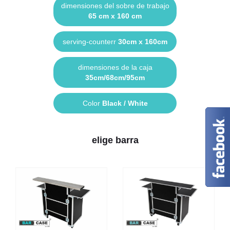
dimensiones del sobre de trabajo
65 cm x 160 cm
serving-counterr
30cm x 160cm
dimensiones de la caja
35cm/68cm/95cm
Color
Black / White
elige barra