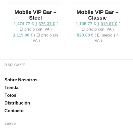
Mobile VIP Bar –
Mobile VIP Bar –
Steel
Classic
El
El
El
El
1,474.77
€
1,376.37
€
1,105.77
€
1,019.67
€
(
(
precio
precio
precio
precio
El precio con IVA )
El precio con IVA )
original
actual
original
actual
1,119.00
€
829.00
€
( El precio sin
( El precio sin
era:
es:
era:
es:
IVA )
IVA )
1,474.77 €.
1,376.37 €.
1,105.77 €.
1,019.67 
BAR CASE
Sobre Nosotros
Tienda
Fotos
Distribución
Contacto
apoyo