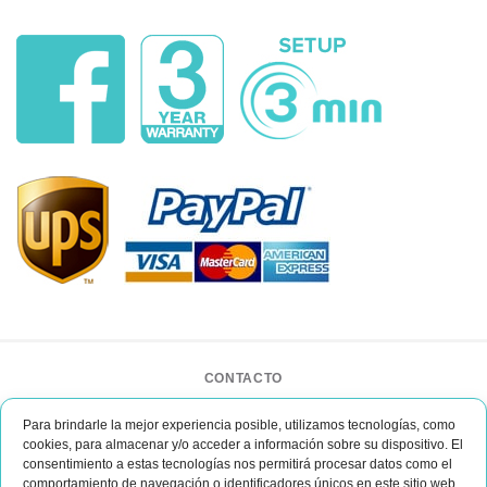
CONTACTO
BAR CASE - Bar Event Group
Para brindarle la mejor experiencia posible, utilizamos tecnologías, como
ul. Lipińskiego 3/1
cookies, para almacenar y/o acceder a información sobre su dispositivo. El
30-349 Kraków
consentimiento a estas tecnologías nos permitirá procesar datos como el
Polonia
comportamiento de navegación o identificadores únicos en este sitio web.