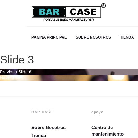
PÁGINA PRINCIPAL
SOBRE NOSOTROS
TIENDA
Slide 3
Navegación
Previous
Previous
Slide 6
Next
post:
Next
Slide 5
de
post:
entradas
BAR CASE
apoyo
Sobre Nosotros
Centro de
mantenimiento
Tienda