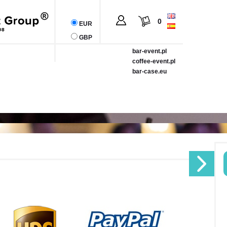
0
EUR
GBP
bar-event.pl
coffee-event.pl
bar-case.eu